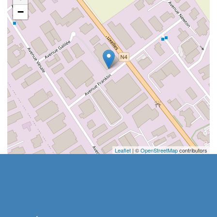
−
Leaflet
| ©
OpenStreetMap
contributors